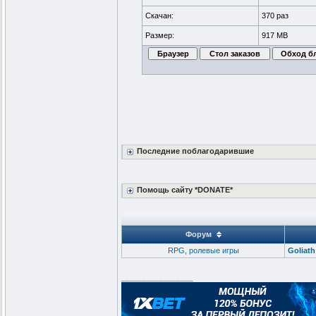
Скачан:
370 раз
Размер:
917 MB
Последние поблагодарившие
Помощь сайту *DONATE*
Форум
RPG, ролевые игры
Goliath
_________________