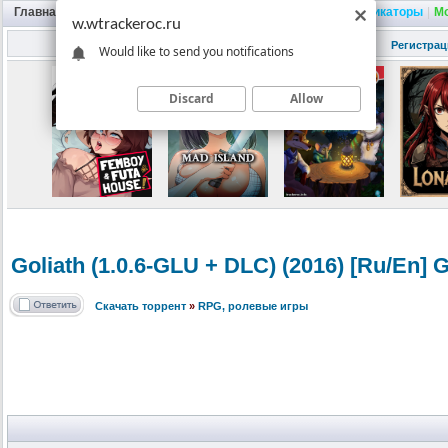
Главная
|
Портал
|
Трекер
|
Поиск
|
FAQ
|
Трейнеры
|
Русификаторы
|
М
w.wtrackeroc.ru
Регистрац
Would like to send you notifications
Discard
Allow
Goliath (1.0.6-GLU + DLC) (2016) [Ru/En]
Скачать торрент
»
RPG, ролевые игры