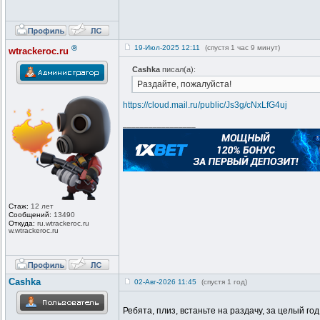
®
19-Июл-2025 12:11
(спустя 1 час 9 минут)
wtrackeroc.ru
Cashka
писал(а):
Раздайте, пожалуйста!
https://cloud.mail.ru/public/Js3g/cNxLfG4uj
_________________
Стаж:
12 лет
Сообщений:
13490
Откуда:
ru.wtrackero
c.ru
w.wtrackeroc
.ru
Cashka
02-Авг-2026 11:45
(спустя 1 год)
Ребята, плиз, встаньте на раздачу, за целый год