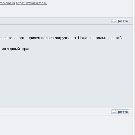
rackeroc.ru
https://w.wtrackeroc.ru
ерез телепорт - причем полосы загрузки нет. Нажал несколько раз таБ -
рямо черный экран.