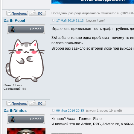
Последний раз редактировалось: wtrackeroc.ru (2026-08-
Darth Pepel
17-Май-2016 21:13
(спустя 4 дня)
Игра очень прикольная - есть крафт - рубишь д
ЗЫ собсно только одна проблема - почему-то ин
полоса появилась.
Второй раз зависло во второй локе при выходе 
Стаж:
11 лет
Сообщений:
54
DarthNihilus
06-Июл-2016 20:35
(спустя 1 месяц 19 дней)
Киняев? Аааа... Громов. Ясно...
И никакой это не Action, RPG, Adventure, а обыч
_________________