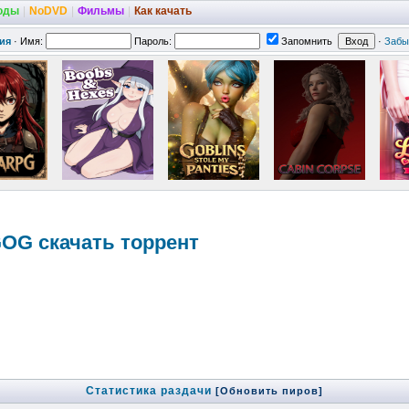
оды
|
NoDVD
|
Фильмы
|
Как качать
ия
·
Имя:
Пароль:
Запомнить
·
Забы
 GOG скачать торрент
Статистика раздачи
[Обновить пиров]