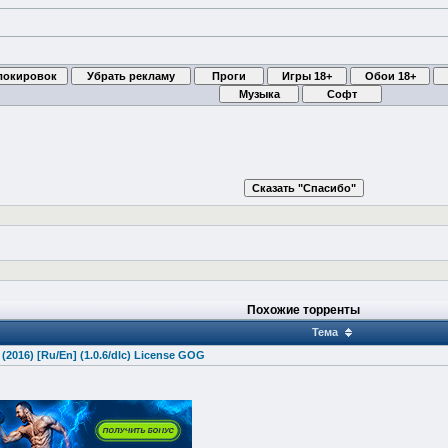
Похожие торренты
Тема
 (2016) [Ru/En] (1.0.6/dlc) License GOG