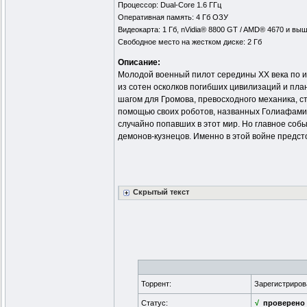
Процессор: Dual-Core 1.6 ГГц
Оперативная память: 4 Гб ОЗУ
Видеокарта: 1 Гб, nVidia® 8800 GT / AMD® 4670 и вы
Свободное место на жестком диске: 2 Гб
Описание:
Молодой военный пилот середины XX века по и
из сотен осколков погибших цивилизаций и план
шагом для Громова, превосходного механика, ст
помощью своих роботов, названных Голиафами, 
случайно попавших в этот мир. Но главное соб
демонов-кузнецов. Именно в этой войне предсто
Скрытый текст
Торрент:
Зарегистриро
Статус:
√
проверено