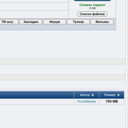
Скачать торрент
3 KB
Автор
Размер
700 MB
Pro100Moder