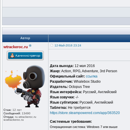
Автор
®
12-Май-2016 23:24
wtrackeroc.ru
Дата выхода:
12 мая 2016
Жанр:
Action, RPG, Adventure, 3rd Person
Официальный сайт:
ссылка
Разработчик:
Whalebox Studio
Издатель:
Octopus Tree
Язык интерфейса:
Русский, Английский
Язык озвучки:
-/-
Язык субтитров:
Русский, Английский
Таблетка:
Не требуется
Стаж:
12 лет
https://store.steampowered.com/app/363520
Сообщений:
13490
Откуда:
ru.wtrackero
c.ru
w.wtrackeroc
.ru
Системные требования:
Операционная система: Windows 7 или выше