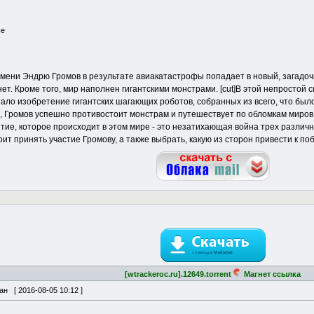
ше
мени Эндрю Громов в результате авиакатастрофы попадает в новый, загадоч
ет. Кроме того, мир наполнен гигантскими монстрами. [cut]В этой непростой
ало изобретение гигантских шагающих роботов, собранных из всего, что было
Громов успешно противостоит монстрам и путешествует по обломкам миров. 
ытие, которое происходит в этом мире - это незатихающая война трех разли
ит принять участие Громову, а также выбрать, какую из сторон привести к по
[wtrackeroc.ru].12649.torrent
Магнет ссылка
ван [
2016-08-05 10:12
]