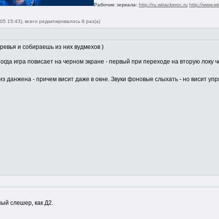
Рабочие зеркала:
http://ru.wtrackeroc.ru
http://www.wt
05 15:43), всего редактировалось 8 раз(а)
еревья и собираешь из них вудмехов )
огда игра повисает на черном экране - первый при переходе на вторую локу ч
из данжена - причем висит даже в окне. Звуки фоновые слыхать - но висит уп
ный слешер, как Д2.