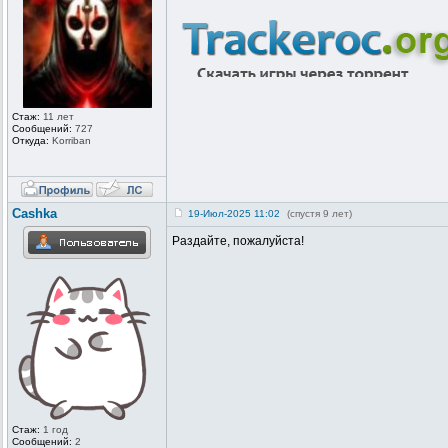
Стаж:
11 лет
Сообщений:
727
Откуда:
Korriban
Cashka
19-Июл-2025 11:02
(спустя 9 лет)
Раздайте, пожалуйста!
Стаж:
1 год
Сообщений:
2