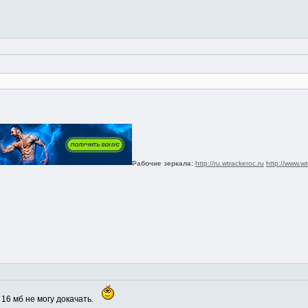
Рабочие зеркала:
http://ru.wtrackeroc.ru
http://www.wt
 16 мб не могу докачать.