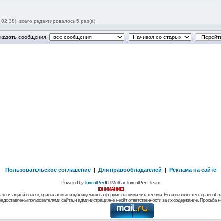
02:38), всего редактировалось 5 раз(а)
казать сообщения:
Пользовательское соглашение
|
Для правообладателей
|
Реклама на сайте
Powered by
TorrentPier II
© Meithar, TorrentPier II Team
!ВНИМАНИЕ!
алогизацией ссылок, присылаемых и публикуемых на форуме нашими читателями. Если вы являетесь правообла
предоставлены пользователями сайта, и администрация не несёт ответственности за их содержание. Просьба