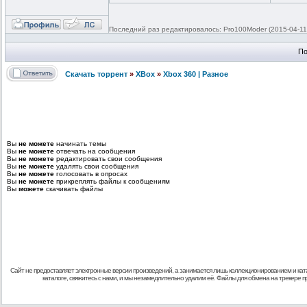
Последний раз редактировалось: Pro100Moder (2015-04-11 
По
Скачать торрент
»
XBox
»
Xbox 360 | Разное
Вы
не можете
начинать темы
Вы
не можете
отвечать на сообщения
Вы
не можете
редактировать свои сообщения
Вы
не можете
удалять свои сообщения
Вы
не можете
голосовать в опросах
Вы
не можете
прикреплять файлы к сообщениям
Вы
можете
скачивать файлы
Сайт не предоставляет электронные версии произведений, а занимается лишь коллекционированием и кат
каталоге, свяжитесь с нами, и мы незамедлительно удалим её. Файлы для обмена на трекере 