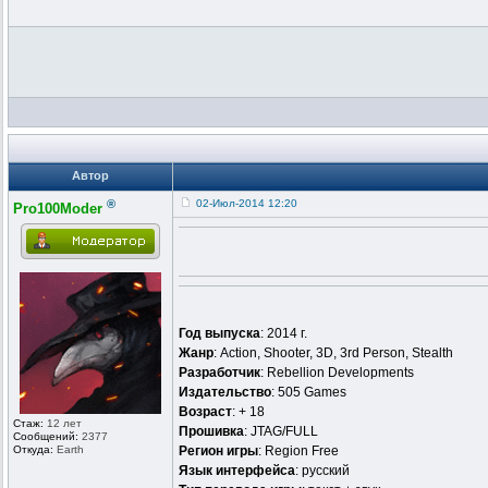
Автор
®
02-Июл-2014 12:20
Pro100Moder
Год выпуска
: 2014 г.
Жанр
: Action, Shooter, 3D, 3rd Person, Stealth
Разработчик
: Rebellion Developments
Издательство
: 505 Games
Возраст
: + 18
Стаж:
12 лет
Прошивка
: JTAG/FULL
Сообщений:
2377
Откуда:
Earth
Регион игры
: Region Free
Язык интерфейса
: русский