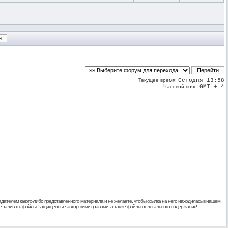
Текущее время:
Сегодня 13:58
Часовой пояс:
GMT + 4
дателем какого-либо представленного материала и не желаете, чтобы ссылка на него находилась в нашем
 не заливать файлы, защищенные авторскими правами, а также файлы нелегального содержания!