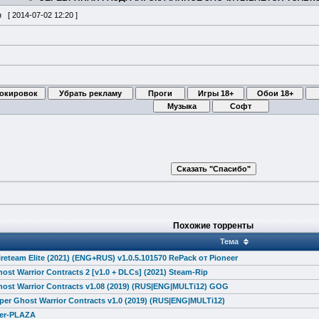
н [
2014-07-02 12:20
]
Похожие торренты
Тема
ireteam Elite (2021) (ENG+RUS) v1.0.5.101570 RePack от Pioneer
ost Warrior Contracts 2 [v1.0 + DLCs] (2021) Steam-Rip
host Warrior Contracts v1.08 (2019) (RUS|ENG|MULTi12) GOG
iper Ghost Warrior Contracts v1.0 (2019) (RUS|ENG|MULTi12)
per-PLAZA