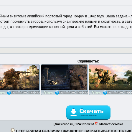
айным визитом в ливийский портовый город Тобрук в 1942 году. Ваша задача -
дстоит проникнуть в город, используя снайперские навыки и скрытность, а 
еды, а также рандомизации конечной цели и событий. Вы можете не отгадать 
Скриншоты:
[trackeroc.ru].2249.torrent
Магнет ссылка
СЕРЕБРЯНАЯ РАЗДАЧА! СКАЧАННОЕ ЗАСЧИТЫВАЕТСЯ ТОЛЬК