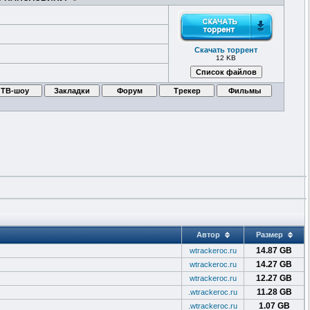
Скачать торрент
12 KB
Автор
Размер
14.87 GB
wtrackeroc.ru
14.27 GB
wtrackeroc.ru
12.27 GB
wtrackeroc.ru
11.28 GB
.wtrackeroc.ru
1.07 GB
.wtrackeroc.ru