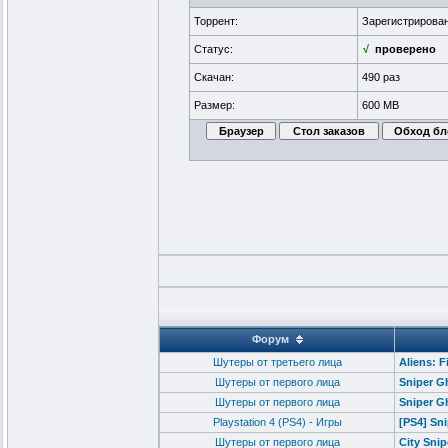
Торрент:
Зарегистрирова
Статус:
√
проверено
Скачан:
490 раз
Размер:
600 MB
Форум
Шутеры от третьего лица
Aliens: F
Шутеры от первого лица
Sniper Gh
Шутеры от первого лица
Sniper G
Playstation 4 (PS4) - Игры
[PS4] Sn
Шутеры от первого лица
City Sni