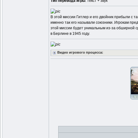
Тип перевода игры
: текст + звук
В этой миссии Гитлер и его двойник прибыли с т
именно так его называли союзники. Игрокам пре
этой миссии будет уникальным из-за обширной ср
в Берлине в 1945 году.
Видео игрового процесса: