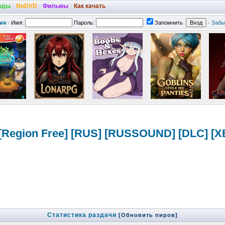
оды
|
NoDVD
|
Фильмы
|
Как качать
ия
·
Имя:
Пароль:
Запомнить
·
Забы
4) [Region Free] [RUS] [RUSSOUND] [DLC] [
Статистика раздачи
[Обновить пиров]