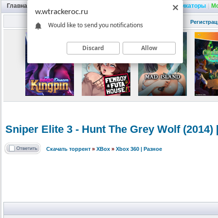
Главная
|
Портал
|
Трекер
|
Поиск
|
FAQ
|
Трейнеры
|
Русификаторы
|
М
w.wtrackeroc.ru
Регистрац
Would like to send you notifications
Discard
Allow
Sniper Elite 3 - Hunt The Grey Wolf (201
Скачать торрент
»
XBox
»
Xbox 360 | Разное