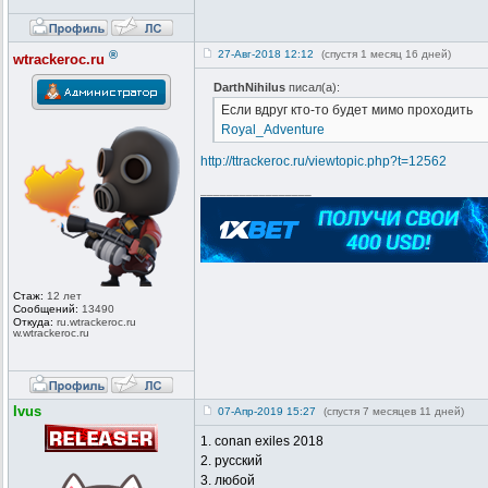
®
27-Авг-2018 12:12
(спустя 1 месяц 16 дней)
wtrackeroc.ru
DarthNihilus
писал(а):
Если вдруг кто-то будет мимо проходить
Royal_Adventure
http://ttrackeroc.ru/viewtopic.php?t=12562
_________________
Стаж:
12 лет
Сообщений:
13490
Откуда:
ru.wtrackero
c.ru
w.wtrackeroc
.ru
Ivus
07-Апр-2019 15:27
(спустя 7 месяцев 11 дней)
1. conan exiles 2018
2. русский
3. любой