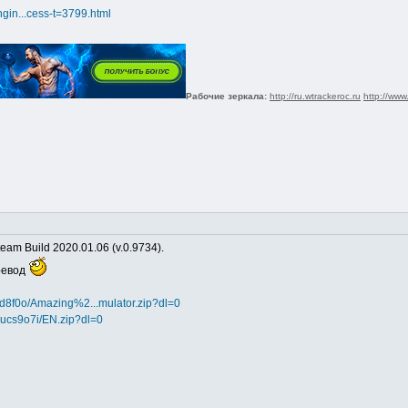
ngin...cess-t=3799.html
Рабочие зеркала:
http://ru.wtrackeroc.ru
http://www
team Build 2020.01.06 (v.0.9734).
еревод
1d8f0o/Amazing%2...mulator.zip?dl=0
1ucs9o7i/EN.zip?dl=0