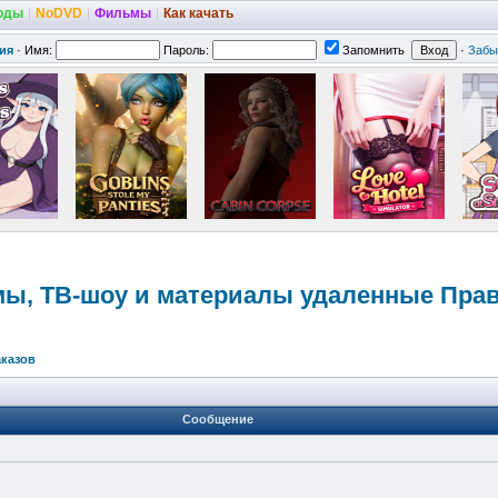
оды
|
NoDVD
|
Фильмы
|
Как качать
ия
·
Имя:
Пароль:
Запомнить
·
Забы
мы, ТВ-шоу и материалы удаленные Пра
аказов
Сообщение