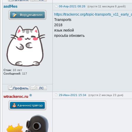
asdf4es
06-Апр-2021 08:26
(спустя 11 месяцев 8 дней)
https://trackeroc.org/topic-transports_v11_ear
Transports
2018
язык любой
просьба обновить
Стаж:
10 лет
Сообщений:
117
®
29-Июн-2021 15:34
(спустя 2 месяца 23 дня)
wtrackeroc.ru