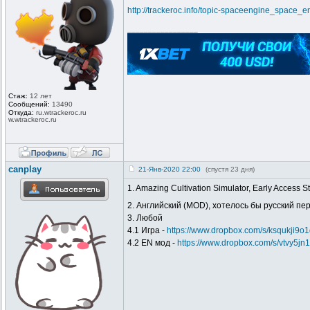
http://trackeroc.info/topic-spaceengine_space_e
_________________
Стаж:
12 лет
Сообщений:
13490
Откуда:
ru.wtrackero
c.ru
w.wtrackeroc
.ru
canplay
21-Янв-2020 22:00
(спустя 23 дня)
1. Amazing Cultivation Simulator, Early Access S
2. Английский (MOD), хотелось бы русский п
3. Любой
4.1 Игра -
https://www.dropbox.com/s/ksqukji9o
4.2 EN мод -
https://www.dropbox.com/s/vtvy5jn