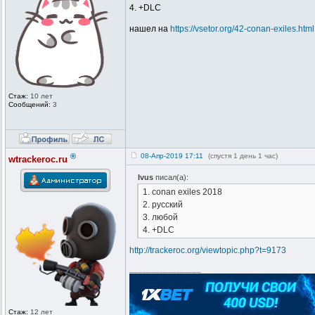
4. +DLC
нашел на
https://vsetor.org/42-conan-exiles.html
Стаж:
10 лет
Сообщений:
3
®
08-Апр-2019 17:11
(спустя 1 день 1 час)
wtrackeroc.ru
Ivus
писал(а):
1. conan exiles 2018
2. русский
3. любой
4. +DLC
http://trackeroc.org/viewtopic.php?t=9173
_________________
Стаж:
12 лет