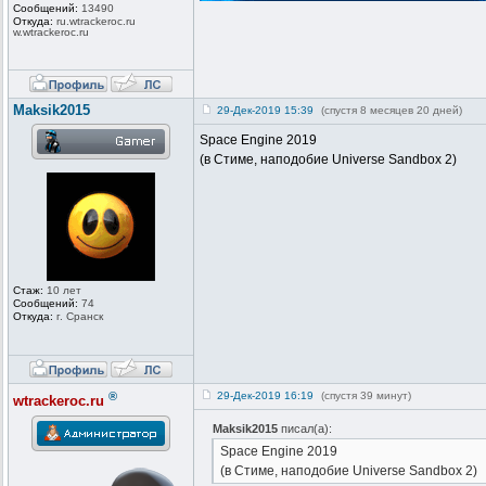
Сообщений:
13490
Откуда:
ru.wtrackero
c.ru
w.wtrackeroc
.ru
Maksik2015
29-Дек-2019 15:39
(спустя 8 месяцев 20 дней)
Space Engine 2019
(в Стиме, наподобие Universe Sandbox 2)
Стаж:
10 лет
Сообщений:
74
Откуда:
г. Cранск
®
29-Дек-2019 16:19
(спустя 39 минут)
wtrackeroc.ru
Maksik2015
писал(а):
Space Engine 2019
(в Стиме, наподобие Universe Sandbox 2)