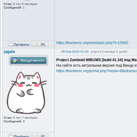
Стаж:
6 лет 6 месяцев
Сообщений:
1
https://trackeroc.org/viewtopic.php?t=15682
jagala
28-Апр-2020 01:03
(спустя 3 месяца 6 дней)
Project Zomboid IWBUMS [build 41.34] под Ma
На сайте есть актуальная версия под Винду и
https://trackeroc.org/portal.php?mode=title&se
Стаж:
6 лет 7 месяцев
Сообщений:
8