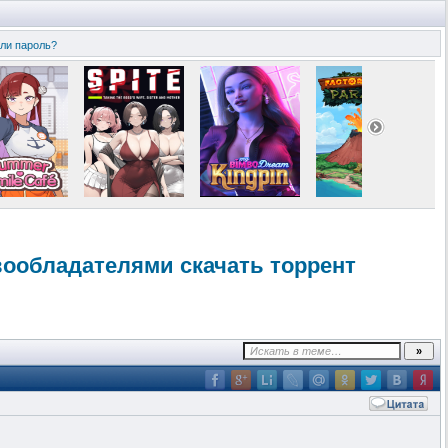
ли пароль?
вообладат
елями скачать торрент