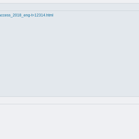
ly_access_2018_eng-t=12314.html