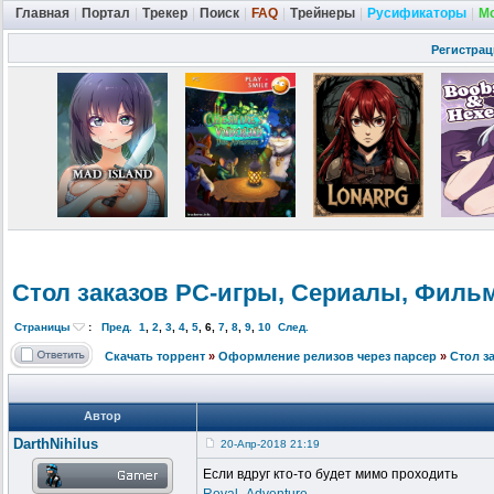
Главная
|
Портал
|
Трекер
|
Поиск
|
FAQ
|
Трейнеры
|
Русификаторы
|
М
Регистрац
Стол заказов PC-игры, Cериалы, Филь
Страницы
:
Пред.
1
,
2
,
3
,
4
,
5
,
6
,
7
,
8
,
9
,
10
След.
Скачать торрент
»
Оформление релизов через парсер
»
Стол з
Автор
DarthNihilus
20-Апр-2018 21:19
Если вдруг кто-то будет мимо проходить