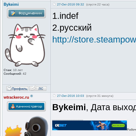
Bykeimi
27-Окт-2016 09:32
(спустя 22 часа)
1.indef
2.русский
http://store.steamp
Стаж:
10 лет
Сообщений:
42
®
27-Окт-2016 10:03
(спустя 31 минута)
wtrackeroc.ru
Bykeimi
, Дата выхо
_________________
Рабоч