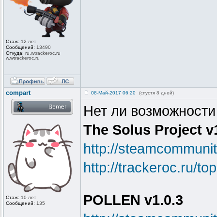
Стаж:
12 лет
Сообщений:
13490
Откуда:
ru.wtrackero
c.ru
w.wtrackeroc
.ru
compart
08-Май-2017 06:20
(спустя 8 дней)
Нет ли возможности
The Solus Project v
http://steamcommuni
http://trackeroc.ru/t
POLLEN v1.0.3
Стаж:
10 лет
Сообщений:
135