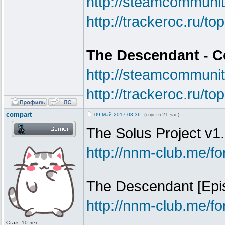
http://steamcommun
http://trackeroc.ru/t
The Descendant - C
http://steamcommun
http://trackeroc.ru/t
compart
09-Май-2017 03:36
(спустя 21 час)
The Solus Project v
http://nnm-club.me/f
The Descendant [Epis
http://nnm-club.me/f
Стаж:
10 лет