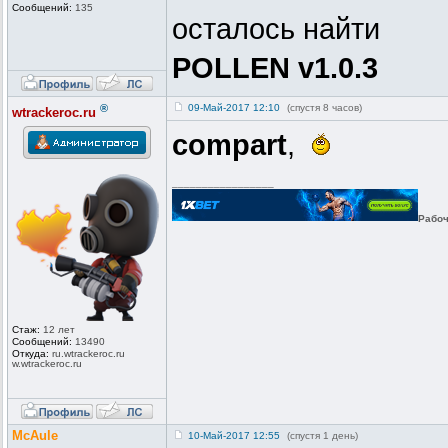
Сообщений:
135
осталось найти
POLLEN v1.0.3
®
09-Май-2017 12:10
(спустя 8 часов)
wtrackeroc.ru
compart
,
_________________
Рабоч
Стаж:
12 лет
Сообщений:
13490
Откуда:
ru.wtrackero
c.ru
w.wtrackeroc
.ru
McAule
10-Май-2017 12:55
(спустя 1 день)