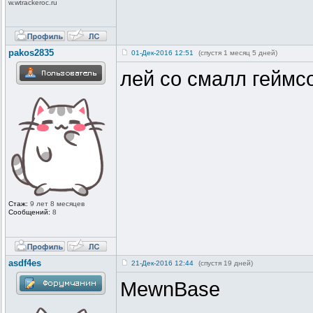
w.wtrackeroc
.ru
pakos2835
01-Дек-2016 12:51
(спустя 1 месяц 5 дней)
лей со смалл геймс
Стаж:
9 лет 8 месяцев
Сообщений:
8
asdf4es
21-Дек-2016 12:44
(спустя 19 дней)
MewnBase