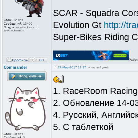
SCAR - Squadra Cor
Стаж:
12 лет
Evolution Gt
http://t
Сообщений:
13490
Откуда:
ru.wtrackero
c.ru
w.wtrackeroc
.ru
Super-Bikes Riding 
_________________
Рабоч
Commander
29-Мар-2017 12:25
(спустя 4 дня)
1. RaceRoom Racing
2. Обновление 14-0
4. Русский, Английс
5. С таблеткой
Стаж:
10 лет
Сообщений:
3