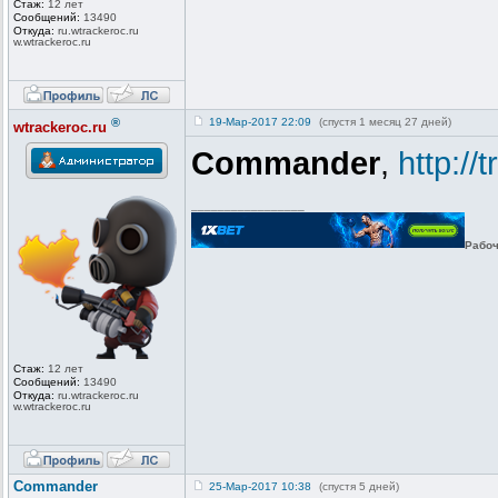
Стаж:
12 лет
Сообщений:
13490
Откуда:
ru.wtrackero
c.ru
w.wtrackeroc
.ru
®
19-Мар-2017 22:09
(спустя 1 месяц 27 дней)
wtrackeroc.ru
Commander
,
http:/
_________________
Рабоч
Стаж:
12 лет
Сообщений:
13490
Откуда:
ru.wtrackero
c.ru
w.wtrackeroc
.ru
Commander
25-Мар-2017 10:38
(спустя 5 дней)