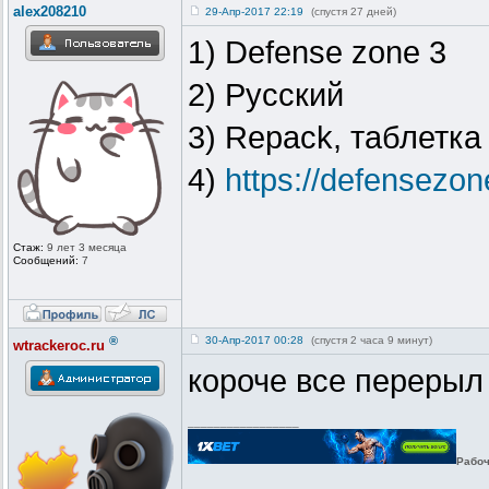
alex208210
29-Апр-2017 22:19
(спустя 27 дней)
1) Defense zone 3
2) Русский
3) Repack, таблетка
4)
https://defensezone
Стаж:
9 лет 3 месяца
Сообщений:
7
®
30-Апр-2017 00:28
(спустя 2 часа 9 минут)
wtrackeroc.ru
короче все перерыл 
_________________
Рабоч