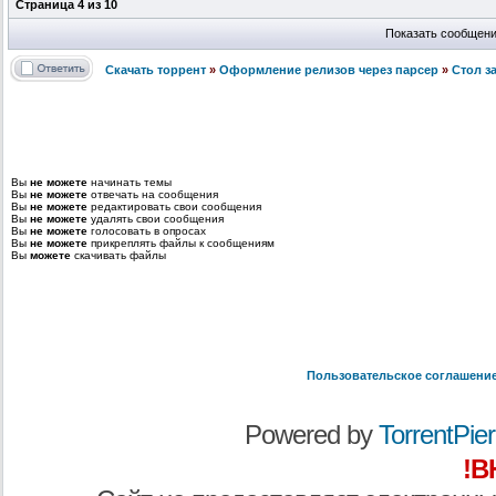
Страница
4
из
10
Показать сообщен
Скачать торрент
»
Оформление релизов через парсер
»
Стол з
Вы
не можете
начинать темы
Вы
не можете
отвечать на сообщения
Вы
не можете
редактировать свои сообщения
Вы
не можете
удалять свои сообщения
Вы
не можете
голосовать в опросах
Вы
не можете
прикреплять файлы к сообщениям
Вы
можете
скачивать файлы
Пользовательское соглашени
Powered by
TorrentPier 
!В