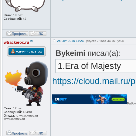
Стаж:
10 лет
Сообщений:
42
®
26-Окт-2016 11:24
(спустя 2 часа 34 минуты)
wtrackeroc.ru
Bykeimi
писал(а):
1.Era of Majesty
https://cloud.mail.r
_________________
Рабоч
Стаж:
12 лет
Сообщений:
13490
Откуда:
ru.wtrackero
c.ru
w.wtrackeroc
.ru