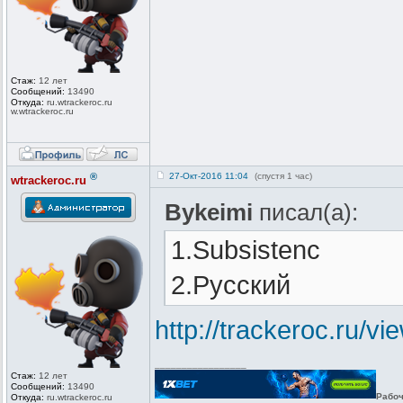
Стаж:
12 лет
Сообщений:
13490
Откуда:
ru.wtrackero
c.ru
w.wtrackeroc
.ru
®
27-Окт-2016 11:04
(спустя 1 час)
wtrackeroc.ru
Bykeimi
писал(а):
1.Subsistenc
2.Русский
http://trackeroc.ru/v
_________________
Стаж:
12 лет
Сообщений:
13490
Рабоч
Откуда:
ru.wtrackero
c.ru