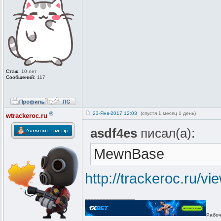
Стаж:
10 лет
Сообщений:
117
®
23-Янв-2017 12:03
(спустя 1 месяц 1 день)
wtrackeroc.ru
asdf4es
писал(а):
MewnBase
http://trackeroc.ru/v
_________________
Рабоч