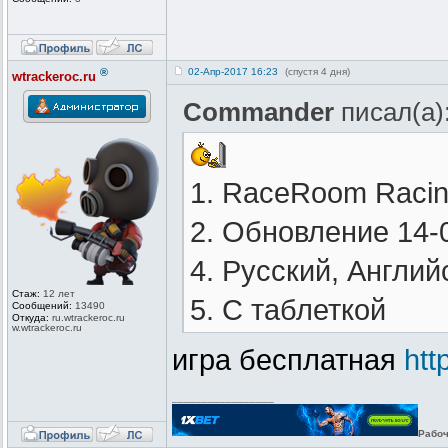
®
02-Апр-2017 16:23
(спустя 4 дня)
wtrackeroc.ru
Commander
писал(а)
1. RaceRoom Racin
2. Обновление 14-
4. Русский, Англий
Стаж:
12 лет
5. С таблеткой
Сообщений:
13490
Откуда:
ru.wtrackero
c.ru
w.wtrackeroc
.ru
игра бесплатная
htt
_________________
Рабоч