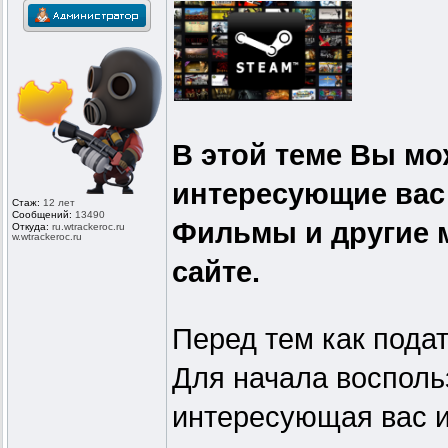
В этой теме Вы мо
интересующие вас
Стаж:
12 лет
Сообщений:
13490
Фильмы и другие 
Откуда:
ru.wtrackero
c.ru
w.wtrackeroc
.ru
сайте.
Перед тем как подат
Для начала восполь
интересующая вас иг