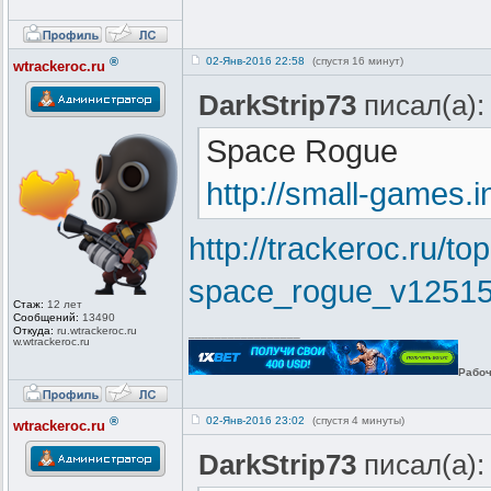
®
02-Янв-2016 22:58
(спустя 16 минут)
wtrackeroc.ru
DarkStrip73
писал(а):
Space Rogue
http://small-games
http://trackeroc.ru/top
space_rogue_v12515
Стаж:
12 лет
Сообщений:
13490
Откуда:
ru.wtrackero
c.ru
_________________
w.wtrackeroc
.ru
Рабоч
®
02-Янв-2016 23:02
(спустя 4 минуты)
wtrackeroc.ru
DarkStrip73
писал(а):