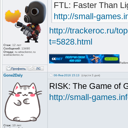
FTL: Faster Than Li
http://small-games
http://trackeroc.ru/to
t=5828.html
Стаж:
12 лет
Сообщений:
13490
Откуда:
ru.wtrackero
c.ru
_________________
w.wtrackeroc
.ru
Рабоч
Gone2Daly
06-Янв-2016 15:13
(спустя 3 дня)
RISK: The Game of G
http://small-games.
Стаж:
10 лет