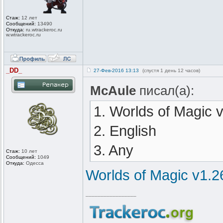
Стаж:
12 лет
Сообщений:
13490
Откуда:
ru.wtrackero
c.ru
w.wtrackeroc
.ru
_DD_
27-Фев-2016 13:13
(спустя 1 день 12 часов)
McAule
писал(а):
1. Worlds of Magic 
2. English
3. Any
Стаж:
10 лет
Сообщений:
1049
Откуда:
Одесса
Worlds of Magic v1.2
_________________