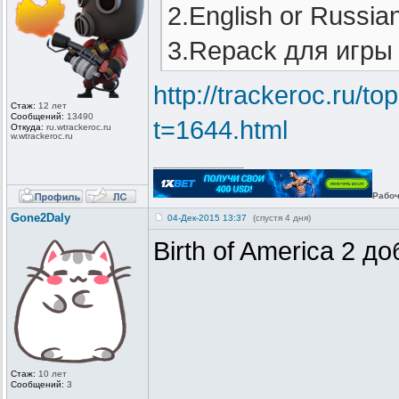
2.English or Russia
3.Repack для игры 
http://trackeroc.ru/t
Стаж:
12 лет
Сообщений:
13490
t=1644.html
Откуда:
ru.wtrackero
c.ru
w.wtrackeroc
.ru
_________________
Рабоч
Gone2Daly
04-Дек-2015 13:37
(спустя 4 дня)
Birth of America 2 д
Стаж:
10 лет
Сообщений:
3