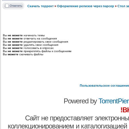
Скачать торрент
»
Оформление релизов через парсер
»
Стол з
Вы
не можете
начинать темы
Вы
не можете
отвечать на сообщения
Вы
не можете
редактировать свои сообщения
Вы
не можете
удалять свои сообщения
Вы
не можете
голосовать в опросах
Вы
не можете
прикреплять файлы к сообщениям
Вы
можете
скачивать файлы
Пользовательское соглашени
Powered by
TorrentPier 
!В
Сайт не предоставляет электронны
коллекционированием и каталогизацией