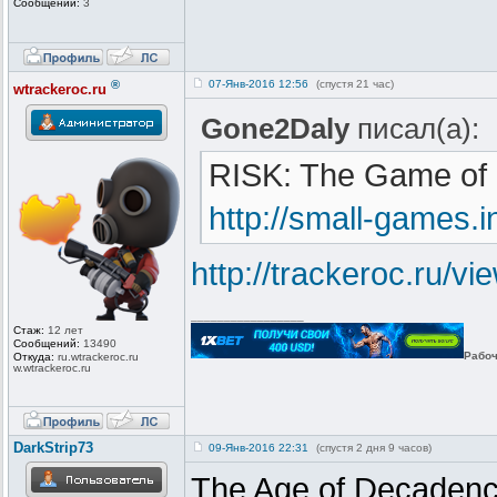
Сообщений:
3
®
07-Янв-2016 12:56
(спустя 21 час)
wtrackeroc.ru
Gone2Daly
писал(а):
RISK: The Game of 
http://small-games
http://trackeroc.ru/v
_________________
Стаж:
12 лет
Сообщений:
13490
Рабоч
Откуда:
ru.wtrackero
c.ru
w.wtrackeroc
.ru
DarkStrip73
09-Янв-2016 22:31
(спустя 2 дня 9 часов)
The Age of Decadenc