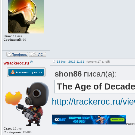
Стаж:
11 лет
Сообщений:
69
®
13-Июн-2015 11:31
(спустя 17 дней)
wtrackeroc.ru
shon86
писал(а):
The Age of Decad
http://trackeroc.ru/v
_________________
Рабоч
Стаж:
12 лет
Сообщений:
13490