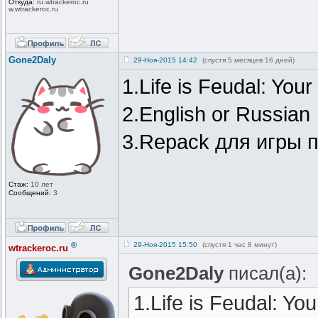
Откуда:
ru.wtrackero
c.ru
w.wtrackeroc
.ru
Gone2Daly
29-Ноя-2015 14:42
(спустя 5 месяцев 16 дней)
1.Life is Feudal: You
2.English or Russian
3.Repack для игры п
Стаж:
10 лет
Сообщений:
3
®
29-Ноя-2015 15:50
(спустя 1 час 8 минут)
wtrackeroc.ru
Gone2Daly
писал(а):
1.Life is Feudal: Yo