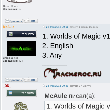
Стаж:
10 лет
Сообщений:
12
McAule
26-Фев-2016 00:11
(спустя 1 месяц 15 дней)
1. Worlds of Magic v
2. English
3. Any
Стаж:
11 лет
Сообщений:
474
_________________
_DD_
26-Фев-2016 00:49
(спустя 37 минут)
McAule
писал(а):
1. Worlds of Magic 