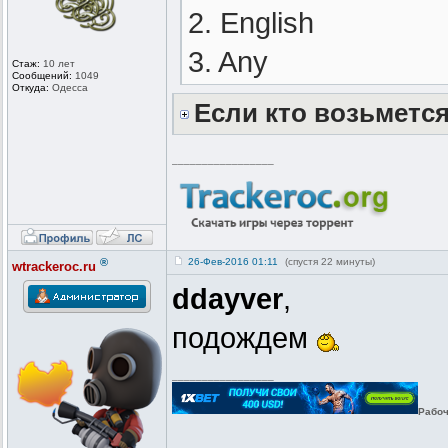
2. English
3. Any
Стаж:
10 лет
Сообщений:
1049
Откуда:
Одесса
Если кто возьметс
_________________
®
26-Фев-2016 01:11
(спустя 22 минуты)
wtrackeroc.ru
ddayver
,
подождем
_________________
Рабоч