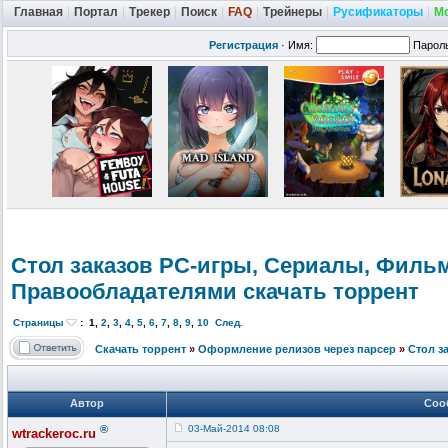
Главная
|
Портал
|
Трекер
|
Поиск
|
FAQ
|
Трейнеры
|
Русификаторы
|
М
Регистрация
·
Имя:
Парол
Стол заказов PC-игры, Cериалы, Филь
Правообладат
елями скачать торрент
Страницы
:
1
,
2
,
3
,
4
,
5
,
6
,
7
,
8
,
9
,
10
След.
Скачать торрент
»
Оформление релизов через парсер
»
Стол з
Автор
Соо
®
03-Май-2014 08:08
wtrackeroc.ru