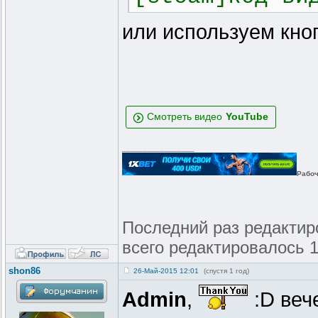
или используем кно
Смотреть видео
_________________
Рабоч
Последний раз редактиров
всего редактировалось 1
shon86
26-Май-2015 12:01
(спустя 1 год)
Admin
,
:D веч