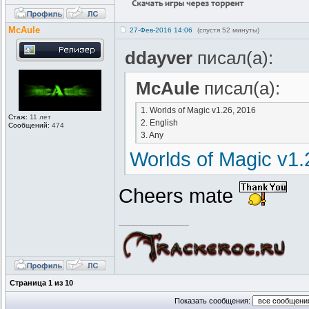
McAule
27-Фев-2016 14:06
(спустя 52 минуты)
ddayver
писал(а):
McAule
писал(а):
1. Worlds of Magic v1.26, 2016
Стаж:
11 лет
2. English
Сообщений:
474
3. Any
Worlds of Magic v1.
Cheers mate
_________________
Страница
1
из
10
Показать сообщения: