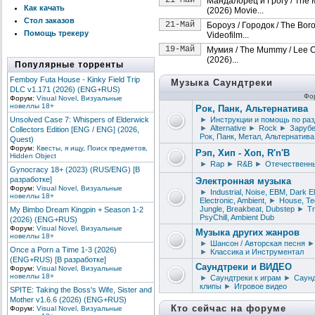
21-Май
Мандалорец и Грогу / The 
Как качать
(2026) Movie...
Стол заказов
21-Май
Бороуз / Городок / The Boro
Помощь трекеру
Videofilm...
19-Май
Мумия / The Mummy / Lee 
(2026)...
Популярные торренты
Femboy Futa House - Kinky Field Trip
Музыка Саундтреки
DLC v1.171 (2026) (ENG+RUS)
Фо
Форум:
Visual Novel, Визуальные
новеллы 18+
Рок, Панк, Альтернатива
Unsolved Case 7: Whispers of Elderwick
►
Инструкции и помощь по ра
►
Alternative
►
Rock
►
Заруб
Collectors Edition [ENG / ENG] (2026,
Рок, Панк, Метал, Альтернатива
Quest)
Форум:
Квесты, я ищу, Поиск предметов,
Рэп, Хип - Хоп, R'n'B
Hidden Object
►
Rap
►
R&B
►
Отечественны
Gynocracy 18+ (2023) (RUS/ENG) [В
разработке]
Электронная музыка
Форум:
Visual Novel, Визуальные
►
Industrial, Noise, EBM, Dark 
новеллы 18+
Electronic, Ambient,
►
House, Te
Jungle, Breakbeat, Dubstep
►
Tr
My Bimbo Dream Kingpin + Season 1-2
PsyChill, Ambient Dub
(2026) (ENG+RUS)
Форум:
Visual Novel, Визуальные
Музыка других жанров
новеллы 18+
►
Шансон / Авторская песня
►
Once a Porn a Time 1-3 (2026)
►
Классика и Инструментал
(ENG+RUS) [В разработке]
Саундтреки и ВИДЕО
Форум:
Visual Novel, Визуальные
новеллы 18+
►
Саундтреки к играм
►
Саунд
клипы
►
Игровое видео
SPITE: Taking the Boss's Wife, Sister and
Mother v1.6.6 (2026) (ENG+RUS)
Кто сейчас на форуме
Форум:
Visual Novel, Визуальные