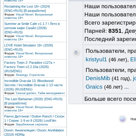
новеллы 18+
Наши пользовател
Reclaiming the Lost 18+ (2024)
(ENG+RUS) [В разработке]
Наши пользовател
Форум:
Visual Novel, Визуальные
новеллы 18+
Всего зарегистри
Summer at Smile Cafe v1.1.7 / Лето в
уютном кафе Смайл (2026)
Парней:
8351
, Де
(ENG+RUS)
Форум:
Visual Novel, Визуальные
Последний зареги
новеллы 18+
LOVE Hotel Simulator 18+ (2026)
(ENG+RUS)
Пользователи, пр
Форум:
Visual Novel, Визуальные
новеллы 18+
kristyul1
,
El
(46 лет)
Factory Town 2: Paradise v127a +
Factory Town v2.2.10a (2026)
Пользователи, пр
(RUS/ENG)
Форум:
Strategy, Стратегии
DenisMib
,
j
(41 год)
Incredible Dracula 13: Bloodwood
Secrets / Incredible Dracula 1-13 части
Graics
...
(46 лет)
(2026) (RUS/ENG)
Форум:
Сasual games, Тайм менеджмент
Больше всего посе
The Last Barbarian (2026) (ENG+RUS)
[В разработке]
Форум:
Visual Novel, Визуальные
новеллы 18+
Ранчо Даттонов / Dutton Ranch / Сезон:
Но
1 / Серии: 1-9 из 9 (2026) LostFilm
Форум:
Зарубежные сериалы
Doom: Аннигиляция / Doom: Annihilation
(2019) HDRip