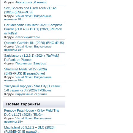
Форум:
Фантастика ,Фэнтези
Sex, Secrets and Used Tech v1.14a
(2026) (ENG+RUS)
Форум:
Visual Novel, Визуальные
новеллы 18+
Car Mechanic Simulator 2021: Complete
Bundle [v1.0.40 + DLCs] (2021) RePack
от FitGirl
Форум:
Автосимуляторы
Queen's Gamble 18+ (2026) (ENG+RUS)
Форум:
Visual Novel, Визуальные
новеллы 18+
Satisfactory (1.2.3.1) (2024) [Ru/Multi]
RePack от Pioneer
Форум:
Песочницы, Sandbox
Shattered Minds v0.27 (2026)
(ENG+RUS) [В разработке]
Форум:
Visual Novel, Визуальные
новеллы 18+
Звёздный городок / Star City [1 сезон:
1-8 серии из 8] (2026) TVShows
Форум:
Зарубежные сериалы
Новые торренты
Femboy Futa House - Kinky Field Trip
DLC v1.171 (2026) (ENG+...
Форум:
Visual Novel, Визуальные
новеллы 18+
Mad Island v0.5.12.2 + DLC (2026)
(RUS/ENG) [В разраб...