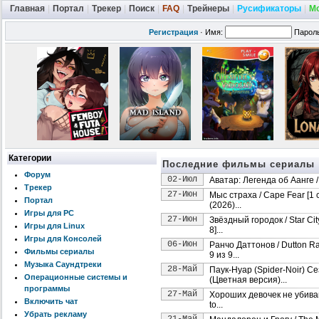
Главная
|
Портал
|
Трекер
|
Поиск
|
FAQ
|
Трейнеры
|
Русификаторы
|
М
Регистрация
·
Имя:
Парол
Категории
Последние фильмы сериалы
Форум
02-Июл
Аватар: Легенда об Аанге / A
Трекер
27-Июн
Мыс страха / Cape Fear [1 
Портал
(2026)...
Игры для PC
27-Июн
Звёздный городок / Star Cit
Игры для Linux
8]...
Игры для Консолей
06-Июн
Ранчо Даттонов / Dutton Ra
Фильмы сериалы
9 из 9...
Музыка Саундтреки
28-Май
Паук-Нуар (Spider-Noir) С
Операционные системы и
(Цветная версия)...
программы
27-Май
Хороших девочек не убивают
Включить чат
to...
Убрать рекламу