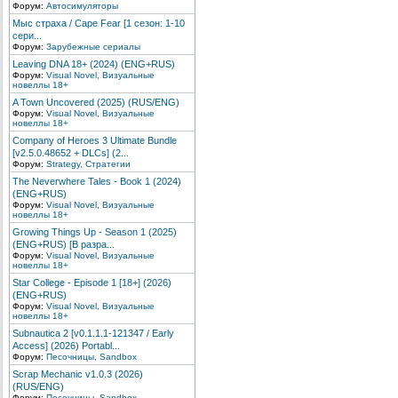
Форум:
Автосимуляторы
Мыс страха / Cape Fear [1 сезон: 1-10
сери...
Форум:
Зарубежные сериалы
Leaving DNA 18+ (2024) (ENG+RUS)
Форум:
Visual Novel, Визуальные
новеллы 18+
A Town Uncovered (2025) (RUS/ENG)
Форум:
Visual Novel, Визуальные
новеллы 18+
Company of Heroes 3 Ultimate Bundle
[v2.5.0.48652 + DLCs] (2...
Форум:
Strategy, Стратегии
The Neverwhere Tales - Book 1 (2024)
(ENG+RUS)
Форум:
Visual Novel, Визуальные
новеллы 18+
Growing Things Up - Season 1 (2025)
(ENG+RUS) [В разра...
Форум:
Visual Novel, Визуальные
новеллы 18+
Star College - Episode 1 [18+] (2026)
(ENG+RUS)
Форум:
Visual Novel, Визуальные
новеллы 18+
Subnautica 2 [v0.1.1.1-121347 / Early
Access] (2026) Portabl...
Форум:
Песочницы, Sandbox
Scrap Mechanic v1.0.3 (2026)
(RUS/ENG)
Форум:
Песочницы, Sandbox