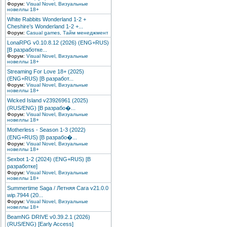
Форум:
Visual Novel, Визуальные
новеллы 18+
White Rabbits Wonderland 1-2 +
Cheshire’s Wonderland 1-2 +...
Форум:
Сasual games, Тайм менеджмент
LonaRPG v0.10.8.12 (2026) (ENG+RUS)
[В разработке...
Форум:
Visual Novel, Визуальные
новеллы 18+
Streaming For Love 18+ (2025)
(ENG+RUS) [В разработ...
Форум:
Visual Novel, Визуальные
новеллы 18+
Wicked Island v23926961 (2025)
(RUS/ENG) [В разрабо�...
Форум:
Visual Novel, Визуальные
новеллы 18+
Motherless - Season 1-3 (2022)
(ENG+RUS) [В разрабо�...
Форум:
Visual Novel, Визуальные
новеллы 18+
Sexbot 1-2 (2024) (ENG+RUS) [В
разработке]
Форум:
Visual Novel, Визуальные
новеллы 18+
Summertime Saga / Летняя Сага v21.0.0
wip.7944 (20...
Форум:
Visual Novel, Визуальные
новеллы 18+
BeamNG DRIVE v0.39.2.1 (2026)
(RUS/ENG) [Early Access]