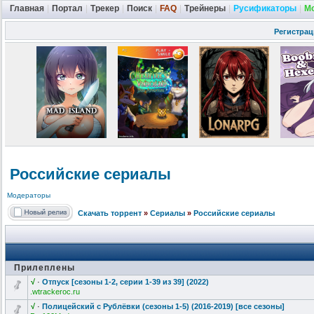
Главная
|
Портал
|
Трекер
|
Поиск
|
FAQ
|
Трейнеры
|
Русификаторы
|
М
Регистрац
Российские сериалы
Модераторы
Скачать торрент
»
Сериалы
»
Российские сериалы
Прилеплены
√
·
Отпуск [сезоны 1-2, серии 1-39 из 39] (2022)
.wtrackeroc.ru
√
·
Полицейский с Рублёвки (сезоны 1-5) (2016-2019) [все сезоны]