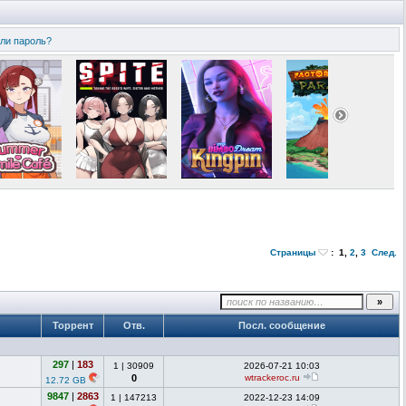
ли пароль?
Страницы
:
1
,
2
,
3
След.
Торрент
Отв.
Посл. сообщение
297
|
183
1
|
30909
2026-07-21 10:03
0
wtrackeroc.ru
12.72 GB
9847
|
2863
1
|
147213
2022-12-23 14:09