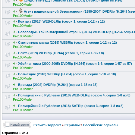
√
·
Следствие ведут Знатоки (1971-2003) DVDRip (Дело № 1-24)
Pro100Moder
√
·
Агент национальной
безопасности
(1999-2004) DVDRip [H.264] (сезо
Pro100Moder
√
·
Контакт (2018) WEB-DLRip (сезон 1, серии 1-12 из 12)
Pro100Moder
√
·
Беловодье. Тайна затерянной страны (2016) WEB-DLRip [H.264/720p-L
Pro100Moder
√
·
Смотритель маяка (2018) WEBRip (сезон 1, серии 1-12 из 12)
Pro100Moder
√
·
Секта (2019) WEBRip [H.264] (сезон 1, серии 1-8 из 8)
Pro100Moder
√
·
Убойная сила (2000-2005) DVDRip [H.264] (сезон 1-6, серии 1-57 из 57)
Pro100Moder
√
·
Возмездие (2018) WEBRip [H.264] (сезон 1, серии 1-10 из 10)
Pro100Moder
√
·
Бригада (2002) DVDRip [H.264] (серии 1-15 из 15)
Pro100Moder
√
·
Полицейский с Рублёвки (2018) WEB-DLRip (сезон 4, серии 1-8 из 8)
Pro100Moder
√
·
Полицейский с Рублёвки (2018) SATRip (сезон 3, серии 1-8 из 8)
Pro100Moder
Скачать торрент
»
Сериалы
»
Российские сериалы
Страница
1
из
3