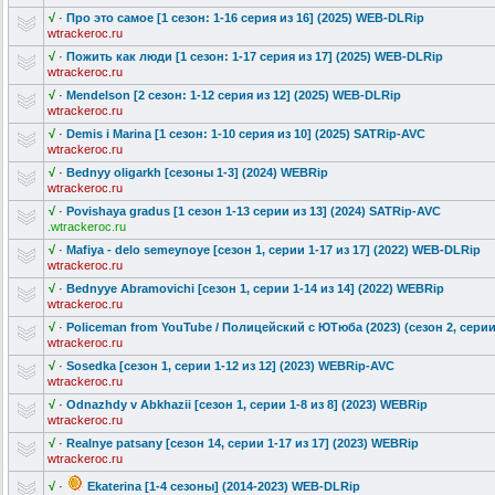
√
·
Про это самое [1 сезон: 1-16 серия из 16] (2025) WEB-DLRip
wtrackeroc.ru
√
·
Пожить как люди [1 сезон: 1-17 серия из 17] (2025) WEB-DLRip
wtrackeroc.ru
√
·
Mendelson [2 сезон: 1-12 серия из 12] (2025) WEB-DLRip
wtrackeroc.ru
√
·
Demis i Marina [1 сезон: 1-10 серия из 10] (2025) SATRip-AVC
wtrackeroc.ru
√
·
Bednyy oligarkh [сезоны 1-3] (2024) WEBRip
wtrackeroc.ru
√
·
Povishaya gradus [1 сезон 1-13 серии из 13] (2024) SATRip-AVC
.wtrackeroc.ru
√
·
Mafiya - delo semeynoye [сезон 1, серии 1-17 из 17] (2022) WEB-DLRip
wtrackeroc.ru
√
·
Bednyye Abramovichi [сезон 1, серии 1-14 из 14] (2022) WEBRip
wtrackeroc.ru
√
·
Policeman from YouTube / Полицейский с ЮТюба (2023) (сезон 2, серии 
wtrackeroc.ru
√
·
Sosedka [сезон 1, серии 1-12 из 12] (2023) WEBRip-AVC
wtrackeroc.ru
√
·
Odnazhdy v Abkhazii [сезон 1, серии 1-8 из 8] (2023) WEBRip
wtrackeroc.ru
√
·
Realnye patsany [сезон 14, серии 1-17 из 17] (2023) WEBRip
wtrackeroc.ru
√
·
Ekaterina [1-4 сезоны] (2014-2023) WEB-DLRip