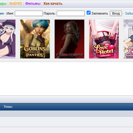
оды
|
NoDVD
|
Фильмы
|
Как качать
ия
·
Имя:
Пароль:
Запомнить
·
Забы
Темы