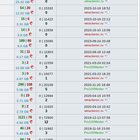
0
.wtrackeroc.ru
25.42 GB
54
|
20
0
|
15332
2023-10-18 18:52
0
wtrackeroc.ru
12.02 GB
15
|
6
0
|
11422
2023-10-16 22:12
0
wtrackeroc.ru
3.31 GB
14
|
3
0
|
12858
2023-10-10 13:06
0
wtrackeroc.ru
3.8 GB
189
|
85
0
|
15090
2023-08-24 20:48
0
wtrackeroc.ru
9.6 GB
31
|
11
0
|
11803
2023-08-18 12:48
0
wtrackeroc.ru
9.17 GB
3
|
2
0
|
11559
2021-03-24 02:04
3
Pro100Moder
10.68 GB
3
|
0
0
|
10077
2021-03-23 18:20
1
wtrackeroc.ru
4.97 GB
298
|
108
0
|
20109
2020-11-20 18:48
5
Pro100Moder
5.58 GB
0
|
19
0
|
12694
2020-04-16 10:55
2
wtrackeroc.ru
3.71 GB
8
|
2
0
|
11620
2020-04-14 10:42
3
wtrackeroc.ru
2.79 GB
1121
|
78
0
|
72900
2019-12-13 07:56
12
Pro100Moder
4.94 GB
46
|
24
0
|
11982
2019-11-16 15:00
3
Pro100Moder
5.49 GB
94
|
74
0
|
17395
2019-10-25 01:29