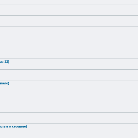
из 13)
риале)
Фильм о сериале)