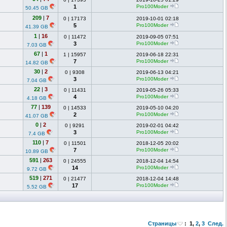
1
Pro100Moder
50.45 GB
209
|
7
0
|
17173
2019-10-01 02:18
5
Pro100Moder
41.39 GB
1
|
16
0
|
11472
2019-09-05 07:51
3
Pro100Moder
7.03 GB
67
|
1
1
|
15957
2019-06-18 22:31
7
Pro100Moder
14.82 GB
30
|
2
0
|
9308
2019-06-13 04:21
3
Pro100Moder
7.04 GB
22
|
3
0
|
11431
2019-05-26 05:33
4
Pro100Moder
4.18 GB
77
|
139
0
|
14533
2019-05-10 04:20
2
Pro100Moder
41.07 GB
0
|
2
0
|
9291
2019-02-01 04:42
3
Pro100Moder
7.4 GB
110
|
7
0
|
11501
2018-12-05 20:02
7
Pro100Moder
10.89 GB
591
|
263
0
|
24555
2018-12-04 14:54
14
Pro100Moder
9.72 GB
519
|
271
0
|
21477
2018-12-04 14:48
17
Pro100Moder
5.52 GB
Страницы
:
1
,
2
,
3
След.