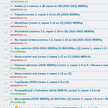
.wtrackeroc.ru
√
·
Ivanko [1-2 сезоны 1-38 серии из 38] (2020-2023) WEBRip
wtrackeroc.ru
√
·
Trepachi [сезон 1, серии 1-10 из 10] (2023) WEBRip
wtrackeroc.ru
√
·
Mendelson [сезон 1, серии 1-12 из 12] (2023) WEBRip
wtrackeroc.ru
√
·
Pischeblok [сезоны 1-2, серии 1-16 из 16] (2021-2023) WEBRip
wtrackeroc.ru
√
·
На страже пляжа [сезоны 1-2, серии 1-16 из 16] (2022-2023) WEBRip
wtrackeroc.ru
√
·
Аль-капотня (2019-2020) WEBRip [H.264/1080p-
LQ] (сезон 1, серии 1-13 
Pro100Moder
√
·
Миша портит всё [сезон 2 серии 1-17 из 17] (2020) WEB-DL
wtrackeroc.ru
√
·
Перевал Дятлова (2020) WEBRip (сезон 1, серии 1-8 из 8 + Фильм о се
Pro100Moder
√
·
Миша портит всё [сезон 1 серии 1-13 из 13]
wtrackeroc.ru
√
·
CидЯдома (2020) (сезон 1, серия 1-8 из 8)
wtrackeroc.ru
√
·
Полицейский с Рублёвки (2019) WEB-DL (сезон 5, серии 1-8 из 8)
Pro100Moder
√
·
Мылодрама (2019) WEBRip [H.264/720p-L
Q] (сезон 2, серии 1-8 из 8 + 
Pro100Moder