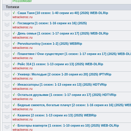
Pro100Moder
Топики
√
·
Саша Таня [10 сезон: 1-40 серии из 40] (2026) WEB-DLRip
wtrackeroc.ru
√
·
Госзащита [1 сезон: 1-16 серии из 16] (2025)
wtrackeroc.ru
√
·
День семьи [1 сезон: 1-17 серии из 17] (2025) WEB-DLRip
wtrackeroc.ru
√
·
Pervokursnit
sy [сезон 1-2] (2025) WEBRip
wtrackeroc.ru
√
·
Планетяне / Они существуют [1 сезон: 1-17 серии из 17] (2025) WEB-DL
wtrackeroc.ru
√
·
Рейс 314 [1 сезон: 1-13 серии из 13] (2025) WEB-DLRip
wtrackeroc.ru
√
·
Универ: Молодые [2 сезон 1-20 серия из 20] (2025) IPTVRip
wtrackeroc.ru
√
·
Инкассаторы [1 сезон: 1-13 серии из 13] (2025) HDTVRip
wtrackeroc.ru
√
·
Остаться друзьями [1 сезон: 1-17 серии из 17] (2025) HDTVRip
wtrackeroc.ru
√
·
Бедные смеются, богатые плачут [2 сезон: 1-16 серия из 16] (2025) WE
wtrackeroc.ru
√
·
Казачок [2 сезон: 1-13 серии из 13] (2025) WEBRip
wtrackeroc.ru
√
·
Блогеры взаперти [1 сезон: 1-10 серия из 10] (2025) WEB-DLRip
wtrackeroc.ru