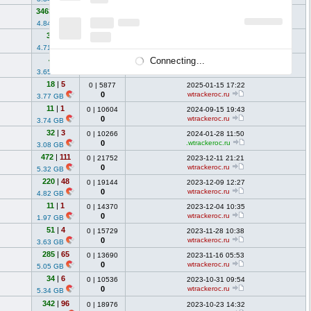
3463
|
4607
0
|
6380
2025-04-22 15:10
0
wtrackeroc.ru
4.84 GB
34
|
9
0
|
10794
2025-04-22 09:53
0
wtrackeroc.ru
4.71 GB
4
|
0
Connecting...
0
|
5113
2025-03-04 19:01
0
wtrackeroc.ru
3.65 GB
18
|
5
0
|
5877
2025-01-15 17:22
0
wtrackeroc.ru
3.77 GB
11
|
1
0
|
10604
2024-09-15 19:43
0
wtrackeroc.ru
3.74 GB
32
|
3
0
|
10266
2024-01-28 11:50
0
.wtrackeroc.ru
3.08 GB
472
|
111
0
|
21752
2023-12-11 21:21
0
wtrackeroc.ru
5.32 GB
220
|
48
0
|
19144
2023-12-09 12:27
0
wtrackeroc.ru
4.82 GB
11
|
1
0
|
14370
2023-12-04 10:35
0
wtrackeroc.ru
1.97 GB
51
|
4
0
|
15729
2023-11-28 10:38
0
wtrackeroc.ru
3.63 GB
285
|
65
0
|
13690
2023-11-16 05:53
0
wtrackeroc.ru
5.05 GB
34
|
6
0
|
10536
2023-10-31 09:54
0
wtrackeroc.ru
5.34 GB
342
|
96
0
|
18976
2023-10-23 14:32