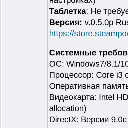
настройках)
Таблeтка
: Не требу
Версия:
v.0.5.0p Rus
https://store.steam
Системные требов
ОС: Windows7/8.1/1
Процессор: Core i3 o
Оперативная памят
Видеокарта: Intel H
allocation)
DirectX: Версии 9.0c