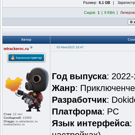
Размер:
6.1 GB
| Зарегистр
Сидов:
1
[ 9 KB/s ]
Личеро
Автор
Соо
®
02-Ноя-2022 10:47
wtrackeroc.ru
Год выпуска
: 2022
Жанр
: Приключенче
Разработчик
: Doki
Платформа
: PC
Стаж:
12 лет
Сообщений:
13493
Язык интерфейса
:
Откуда:
ru.wtrackero
c.ru
w.wtrackeroc
.ru