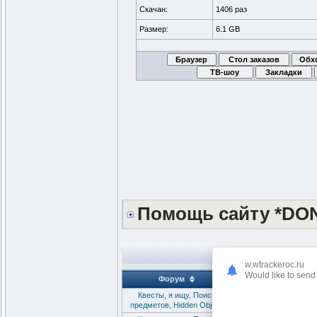
Скачан:
1406 раз
Размер:
6.1 GB
Помощь сайту *DO
w.wtrackeroc.ru
Would like to send 
Форум
Квесты, я ищу, Поиск
Christmas Wonderland
предметов, Hidden Object