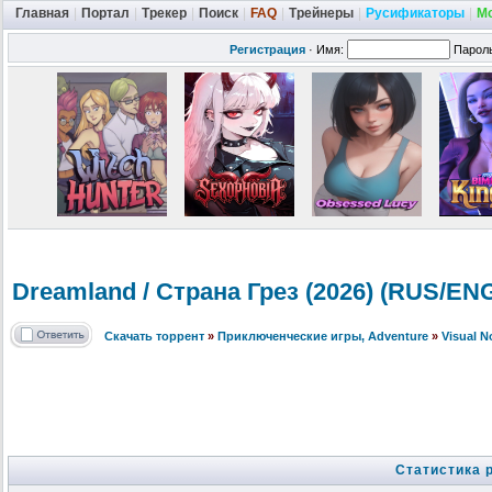
Главная
|
Портал
|
Трекер
|
Поиск
|
FAQ
|
Трейнеры
|
Русификаторы
|
М
Регистрация
·
Имя:
Парол
Dreamland / Страна Грез (2026) (RUS/EN
Скачать торрент
»
Приключенческие игры, Adventure
»
Visual 
Статистика 