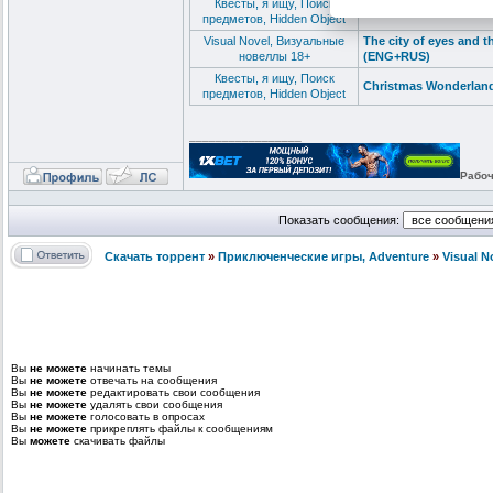
Квесты, я ищу, Поиск
Christmas Wonderland
предметов, Hidden Object
Visual Novel, Визуальные
The city of eyes and t
новеллы 18+
(ENG+RUS)
Квесты, я ищу, Поиск
Christmas Wonderland
предметов, Hidden Object
_________________
Рабоч
Показать сообщения:
Скачать торрент
»
Приключенческие игры, Adventure
»
Visual 
Вы
не можете
начинать темы
Вы
не можете
отвечать на сообщения
Вы
не можете
редактировать свои сообщения
Вы
не можете
удалять свои сообщения
Вы
не можете
голосовать в опросах
Вы
не можете
прикреплять файлы к сообщениям
Вы
можете
скачивать файлы