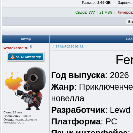
Размер:
2.69 GB
| Зарегист
Сидов:
777
[ 21 MB/s ]
Личеров
Автор
Соо
®
17-Май-2026 09:42
wtrackeroc.ru
Fe
Год выпуска
: 2026
Жанр
: Приключенче
новелла
Разработчик
: Lewd 
Стаж:
12 лет
Сообщений:
13493
Платформа
: PC
Откуда:
ru.wtrackero
c.ru
w.wtrackeroc
.ru