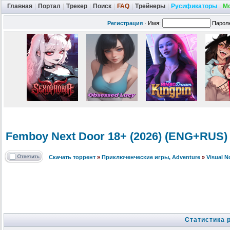
Главная
|
Портал
|
Трекер
|
Поиск
|
FAQ
|
Трейнеры
|
Русификаторы
|
М
Регистрация
·
Имя:
Парол
Femboy Next Door 18+ (2026) (ENG+RUS)
Скачать торрент
»
Приключенческие игры, Adventure
»
Visual 
Статистика 