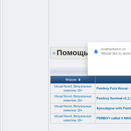
w.wtrackeroc.ru
Помощь сайту *DO
Would like to send 
Форум
Visual Novel, Визуальные
Femboy Futa House - 
новеллы 18+
Visual Novel, Визуальные
Femboy Survival v1.1
новеллы 18+
Visual Novel, Визуальные
Apocalypse with Fem
новеллы 18+
Visual Novel, Визуальные
FEMBOY called it MA
новеллы 18+