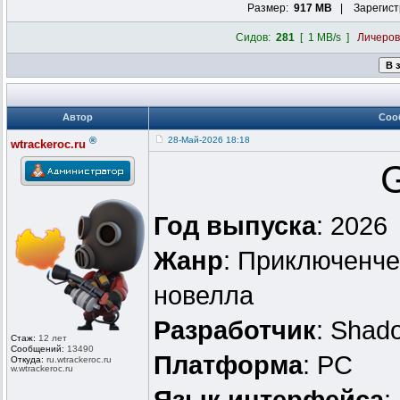
Размер:
917 MB
| Зарегист
Сидов:
281
[ 1 MB/s ]
Личеро
Автор
Соо
®
28-Май-2026 18:18
wtrackeroc.ru
G
Год выпуска
: 2026
Жанр
: Приключенче
новелла
Разработчик
: Shado
Стаж:
12 лет
Сообщений:
13490
Платформа
: PC
Откуда:
ru.wtrackero
c.ru
w.wtrackeroc
.ru