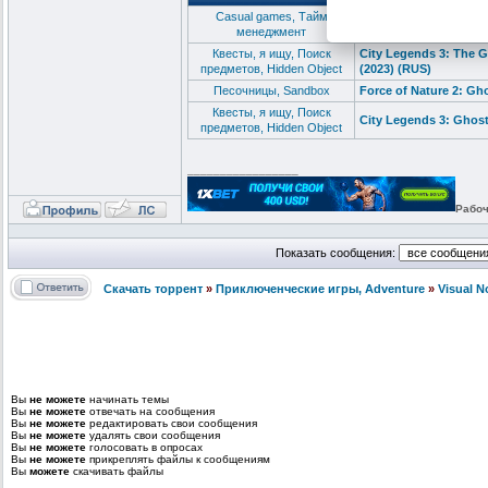
Сasual games, Тайм
Lost Artifacts 7 The G
менеджмент
(2017-2025)
Квесты, я ищу, Поиск
City Legends 3: The G
предметов, Hidden Object
(2023) (RUS)
Песочницы, Sandbox
Force of Nature 2: Gh
Квесты, я ищу, Поиск
City Legends 3: Ghost 
предметов, Hidden Object
_________________
Рабоч
Показать сообщения:
Скачать торрент
»
Приключенческие игры, Adventure
»
Visual 
Вы
не можете
начинать темы
Вы
не можете
отвечать на сообщения
Вы
не можете
редактировать свои сообщения
Вы
не можете
удалять свои сообщения
Вы
не можете
голосовать в опросах
Вы
не можете
прикреплять файлы к сообщениям
Вы
можете
скачивать файлы