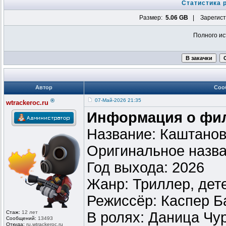
Статистика 
Размер:
5.06 GB
| Зарегист
Полного ис
Автор
Соо
®
07-Май-2026 21:35
wtrackeroc.ru
Информация о фи
Название: Каштанов
Оригинальное назва
Год выхода: 2026
Жанр: Триллер, дет
Режиссёр: Каспер Б
Стаж:
12 лет
В ролях: Даница Чу
Сообщений:
13493
Откуда:
ru.wtrackero
c.ru