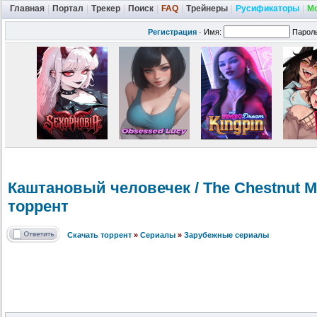
Главная
|
Портал
|
Трекер
|
Поиск
|
FAQ
|
Трейнеры
|
Русификаторы
|
М
Регистрация
·
Имя:
Парол
Каштановый человечек / The Chestnut Ma
торрент
Скачать торрент
»
Сериалы
»
Зарубежные сериалы