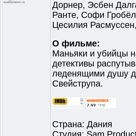
Дорнер, Эсбен Далг
w.wtrackeroc
.ru
Ранте, Софи Гробёл
Цесилия Расмуссен,
О фильме:
Маньяки и убийцы н
детективы распутыв
леденящими душу д
Свейструпа.
Страна: Дания
Студия: Sam Product