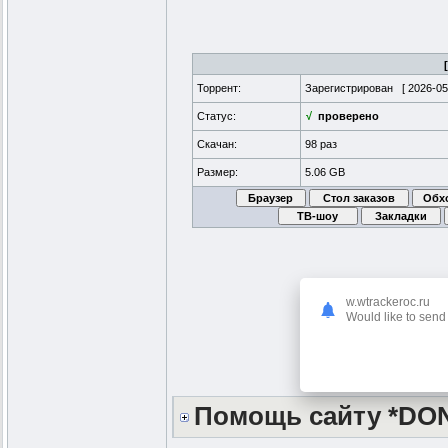
Торрент:
Зарегистрирован [
2026-05
Статус:
√
проверено
Скачан:
98 раз
Размер:
5.06 GB
w.wtrackeroc.ru
Would like to send 
Помощь сайту *DO