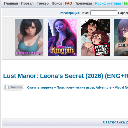
Главная
|
Портал
|
Трекер
|
Поиск
|
FAQ
|
Трейнеры
|
Русификаторы
|
М
Регистрация
·
Имя:
Парол
Lust Manor: Leona’s Secret (2026) (ENG+
Скачать торрент
»
Приключенческие игры, Adventure
»
Visual 
Статистика 