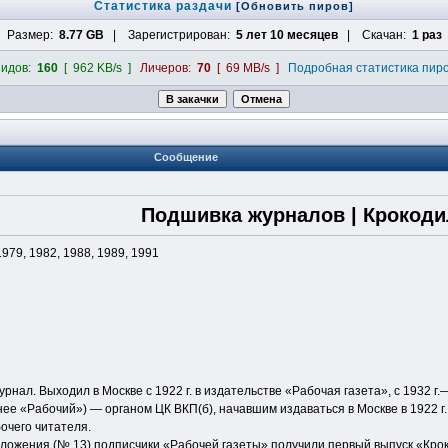
Статистика раздачи
[Обновить пиров]
Размер:
8.77 GB
| Зарегистрирован:
5 лет 10 месяцев
| Скачан:
1 раз
идов:
160
[ 962 KB/s ]
Личеров:
70
[ 69 MB/s ]
Подробная статистика пир
Сообщение
Подшивка журналов | Крокоди
1979, 1982, 1988, 1989, 1991
рнал. Выходил в Москве с 1922 г. в издательстве «Рабочая газета», с 1932 г
ее «Рабочий») — органом ЦК ВКП(б), начавшим издаваться в Москве в 1922 г.
очего читателя.
приложения (№ 13) подписчики «Рабочей газеты» получили первый выпуск «Кро