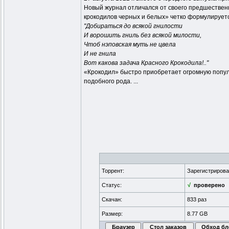
Новый журнал отличался от своего предшествен
крокодилов черных и белых» четко формулируетс
"Добираться до всякой гнилости
И ворошить гниль без всякой милости,
Чтоб нэповская муть не цвела
И не гнила
Вот какова задача Красного Крокодила!.."
«Крокодил» быстро приобретает огромную популя
подобного рода. ...
Торрент:
Зарегистриров
Статус:
√
проверено
Скачан:
833 раз
Размер:
8.77 GB