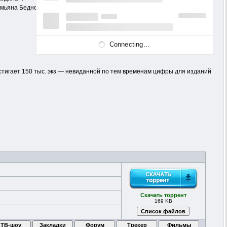
емьяна Бедного «Красный Крокодил — смелый из смелых! — против
Connecting...
остигает 150 тыс. экз.— невиданной по тем временам цифры для изданий
Скачать торрент
169 KB