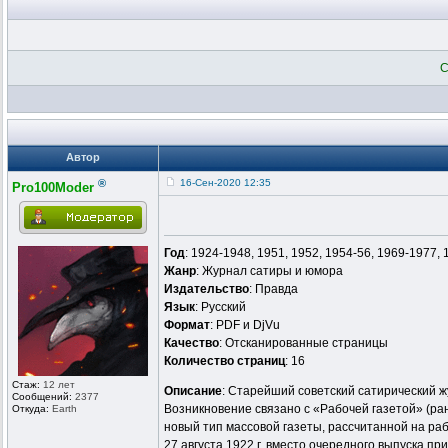
С
Автор
®
16-Сен-2020 12:35
Pro100Moder
Год
: 1924-1948, 1951, 1952, 1954-56, 1969-1977, 
Жанр
: Журнал сатиры и юмора
Издательство
: Правда
Язык
: Русский
Формат
: PDF и DjVu
Качество
: Отсканированные страницы
Количество страниц
: 16
Стаж:
12 лет
Описание
: Старейший советский сатирический жу
Сообщений:
2377
Возникновение связано с «Рабочей газетой» (ран
Откуда:
Earth
новый тип массовой газеты, рассчитанной на раб
27 августа 1922 г. вместо очередного выпуска 