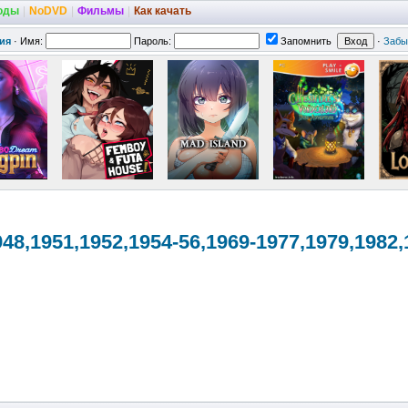
оды
|
NoDVD
|
Фильмы
|
Как качать
ия
·
Имя:
Пароль:
Запомнить
·
Забы
48,1
951,1952,195
4-56,1969-19
77,1979,1982
,