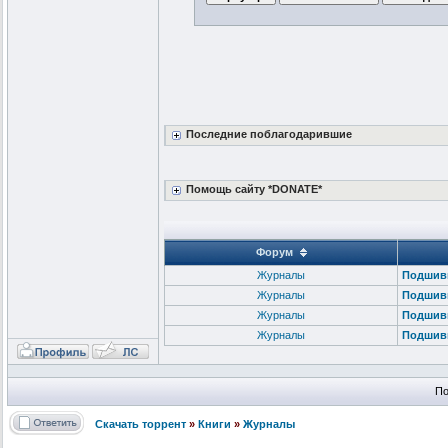
Последние поблагодарившие
Помощь сайту *DONATE*
Форум
Журналы
Подшивк
Журналы
Подшивк
Журналы
Подшивк
Журналы
Подшивк
По
Скачать торрент
»
Книги
»
Журналы