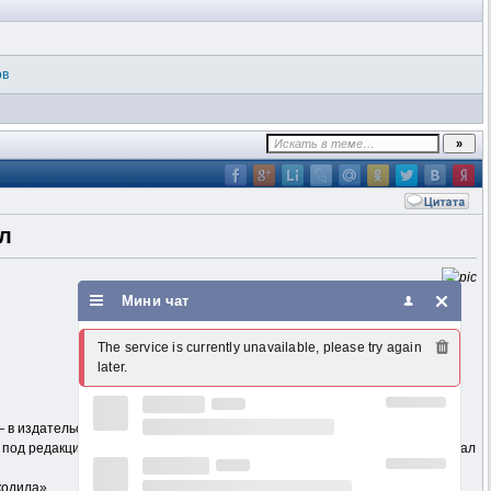
ов
л
Мини чат
The service is currently unavailable, please try again 
later.
.— в издательстве «Правда».
 под редакцией К. С. Еремеева. Талантливый коллектив сотрудников создал
кодила».