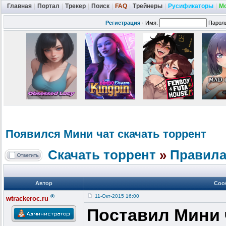
Главная
|
Портал
|
Трекер
|
Поиск
|
FAQ
|
Трейнеры
|
Русификаторы
|
М
Регистрация
·
Имя:
Парол
Появился Мини чат скачать торрент
Скачать торрент
»
Правила
Автор
Соо
®
11-Окт-2015 16:00
wtrackeroc.ru
Поставил Мини 