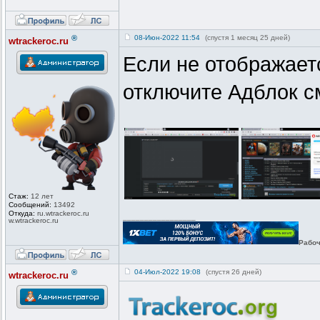
®
08-Июн-2022 11:54
(спустя 1 месяц 25 дней)
wtrackeroc.ru
Если не отображает
отключите Адблок с
Стаж:
12 лет
Сообщений:
13492
Откуда:
ru.wtrackero
c.ru
_________________
w.wtrackeroc
.ru
Рабоч
®
04-Июл-2022 19:08
(спустя 26 дней)
wtrackeroc.ru