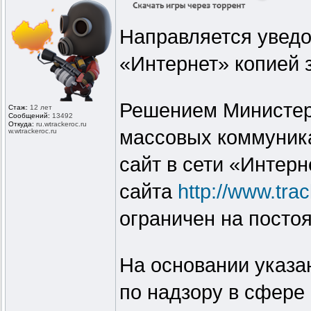
Направляется уведо
«Интернет» копией 
Решением Министерс
Стаж:
12 лет
Сообщений:
13492
Откуда:
ru.wtrackero
c.ru
массовых коммуника
w.wtrackeroc
.ru
сайт в сети «Интерн
сайта
http://www.tra
ограничен на посто
На основании указ
по надзору в сфере