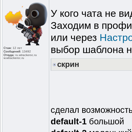
У кого чата не в
Заходим в проф
или через
Настр
выбор шаблона н
Стаж:
12 лет
Сообщений:
13492
Откуда:
ru.wtrackero
c.ru
w.wtrackeroc
.ru
скрин
сделал возможность
default-1
большой