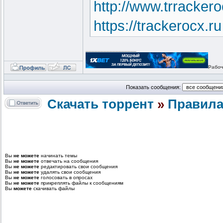
http://www.trrackero
https://trackerocx.ru
http://traackeroc.ru
_________________
https://www.trackero
Рабоч
https://trackeroc.gq
Показать сообщения:
http://trackeroc.cf
Скачать торрент
»
Правила
http://ttrackeroc.site
http://www.trackero
Вы
не можете
начинать темы
http://trackerocc.tk
Вы
не можете
отвечать на сообщения
Вы
не можете
редактировать свои сообщения
Вы
не можете
удалять свои сообщения
http://trackerocc.sp
Вы
не можете
голосовать в опросах
Вы
не можете
прикреплять файлы к сообщениям
Вы
можете
скачивать файлы
https://www.ttracker