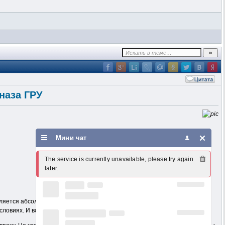
наза ГРУ
Мини чат
The service is currently unavailable, please try again 
later.
вляется абсолютным рекордом! Сотни тысяч пользователей этой
виях. И вот – новый учебник у вас в руках.