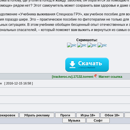
ть голову, где утолить голод и жажду. Заболев, он обратится за помощью к в
 помощи» рядом нет? Этот самоучитель может сохранить вам здоровье и даже 
родолжение «Учебника выживания Спецназа ГРУ», как учебное пособие для в
я гораздо шире. Это – практическое пособие по фитотерапии не только для б
льных ситуациях. В этом учебнике обобщен бесценный опыт отечественных и
сиональных спасателей, – который поможет вам выжить и вернуться из самых
Скриншоты:
[trackeroc.ru].17132.torrent
Магнет ссылка
ан [
2016-12-15 16:58
]