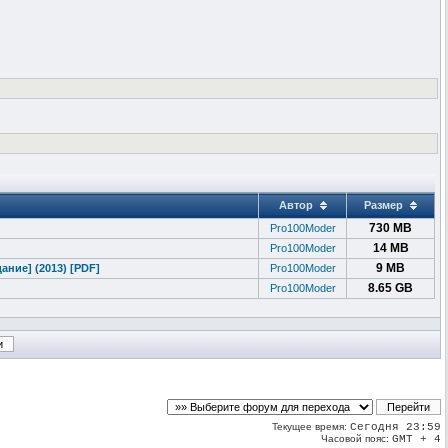
Автор
Размер
730 MB
Pro100Moder
14 MB
Pro100Moder
9 MB
ние] (2013) [PDF]
Pro100Moder
8.65 GB
Pro100Moder
Текущее время:
Сегодня 23:59
Часовой пояс:
GMT + 4