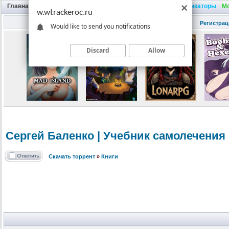
Главная
|
Портал
|
Трекер
|
Поиск
|
FAQ
|
Трейнеры
|
Русификаторы
|
М
w.wtrackeroc.ru
Регистрац
Would like to send you notifications
Discard
Allow
Сергей Баленко | Учебник самолечения 
Скачать торрент
»
Книги