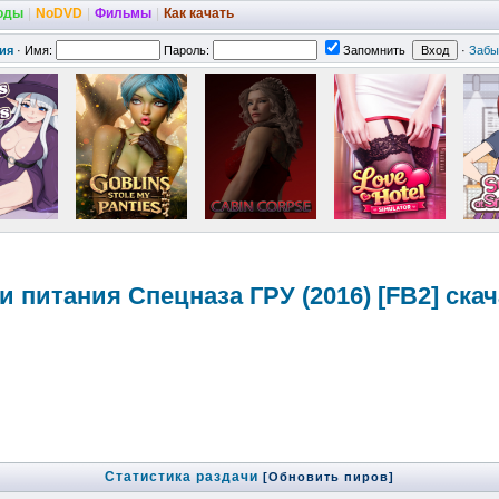
оды
|
NoDVD
|
Фильмы
|
Как качать
ия
·
Имя:
Пароль:
Запомнить
·
Забы
и питания Спецназа ГРУ (2016) [FB2] ска
Статистика раздачи
[Обновить пиров]