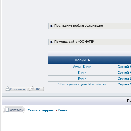
Последние поблагодарившие
Помощь сайту *DONATE*
Форум
Аудио Книги
Сергей К
Книги
Сергей 
Книги
Сергей 
3D модели и сцены Photostoсks
Сергей 
По
Скачать торрент
»
Книги