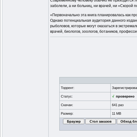
Современному человеку обычно не приходится лома
заболели, а ни больниц, ни врачей, ни «Скорой
«Первоначально эта книга планировалась как п
Однако потенциальная аудитория данного издани
рыболовов, которые могут оказаться в экстрема
врачей, биологов, зоологов, ботаников, профес
Торрент:
Зарегистриров
Статус:
√
проверено
Скачан:
641 раз
Размер:
11 MB