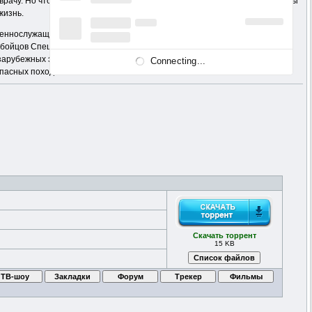
рачу. Но что, если вы оказались вдали от магазинов и аптек? Что, если вы
жизнь.
оеннослужащих сил специального назначения по лечению и питанию.
ойцов Спецназа, но и для туристов и путешественников, охотников и
 зарубежных элитных подразделений, а также специалистов-практиков –
Connecting...
 опасных походов…
Скачать торрент
15 KB