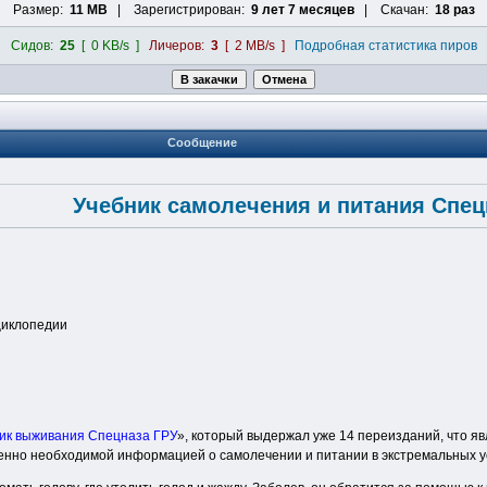
Размер:
11 MB
| Зарегистрирован:
9 лет 7 месяцев
| Скачан:
18 раз
Сидов:
25
[ 0 KB/s ]
Личеров:
3
[ 2 MB/s ]
Подробная статистика пиров
Сообщение
Учебник самолечения и питания Спец
циклопедии
ик выживания Спецназа ГРУ
», который выдержал уже 14 переизданий, что я
нно необходимой информацией о самолечении и питании в экстремальных усло