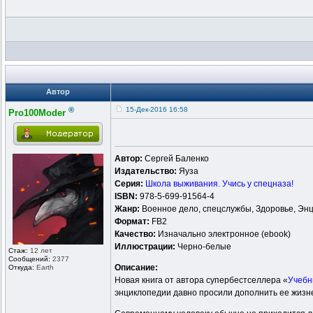
Автор
®
15-Дек-2016 16:58
Pro100Moder
Автор:
Сергей Баленко
Издательство:
Яуза
Серия:
Школа выживания. Учись у спецназа!
ISBN:
978-5-699-91564-4
Жанр:
Военное дело, спецслужбы, Здоровье, Эн
Формат:
FB2
Качество:
Изначально электронное (ebook)
Иллюстрации:
Черно-белые
Стаж:
12 лет
Сообщений:
2377
Описание:
Откуда:
Earth
Новая книга от автора супербестселлера «
Учебн
энциклопедии давно просили дополнить ее жизне